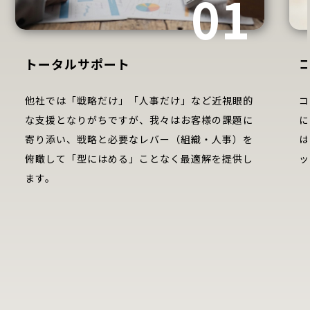
01
トータルサポート
他社では「戦略だけ」「人事だけ」など近視眼的
コ
な支援となりがちですが、我々はお客様の課題に
に
寄り添い、戦略と必要なレバー（組織・人事）を
は
俯瞰して「型にはめる」ことなく最適解を提供し
ッ
ます。