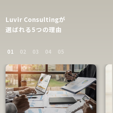
Luvir Consultingが
選ばれる5つの理由
01
02
03
04
05