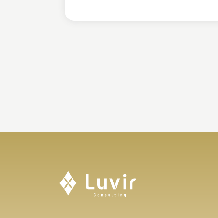
投
稿
の
ペ
ー
ジ
送
り