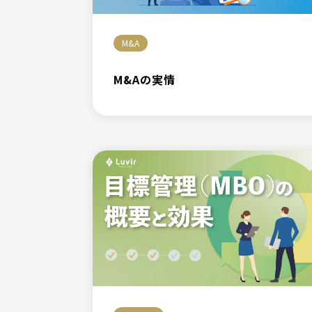
M&A
M&Aの実情